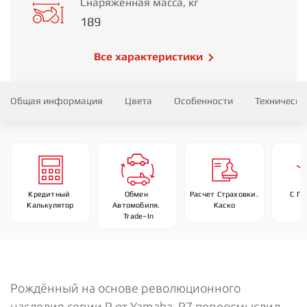
Снаряженная масса, кг
189
Все характеристики
Общая информация
Цвета
Особенности
Технически
Кредитный 
Обмен 
Расчет Страховки. 
С П
Калькулятор
Автомобиля. 
Каско
 Trade–In
Рождённый на основе революционного
наследия серии R от Yamaha, R7 переосмыслил