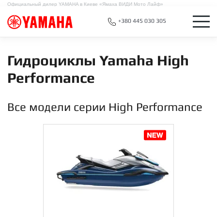
Официальный дилер YAMAHA в Киеве «Ямаха ВИДИ Мото Лайф»
+380 445 030 305
Гидроциклы Yamaha High
Performance
Все модели серии High Performance