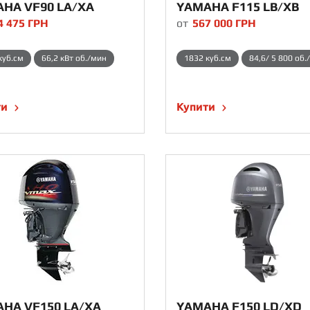
HA VF90 LA/XA
YAMAHA F115 LB/XB
4 475
ГРН
от
567 000
ГРН
куб.см
66,2 кВт об./мин
1832 куб.см
84,6/ 5 800 об.
ти
Купити
HA VF150 LA/XA
YAMAHA F150 LD/XD