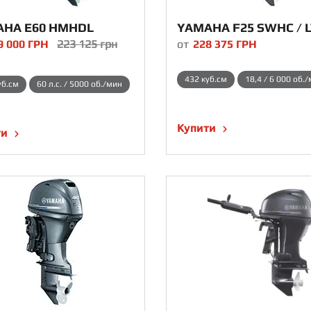
AHA E60 HMHDL
YAMAHA F25 SWHC / 
9 000
ГРН
223 125
грн
от
228 375
ГРН
432 куб.см
18,4 / 6 000 об.
уб.см
60 л.с. / 5000 об./мин
Купити
ти