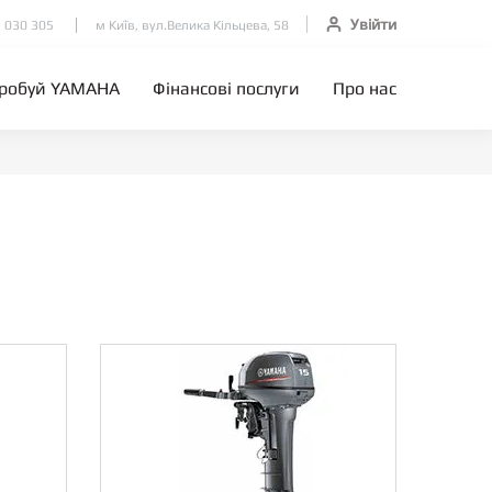
Увійти
 030 305
м Київ, вул.Велика Кільцева, 58
робуй YAMAHA
Фінансові послуги
Про нас