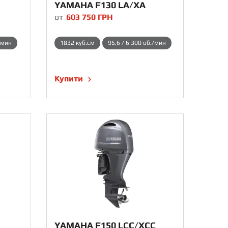
YAMAHA F130 LA/XA
от
603 750
ГРН
/мин
1832 куб.см
95,6 / 6 300 об./мин
Купити
YAMAHA F150 LCC/XCC