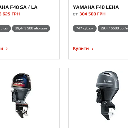
HA F40 SA / LA
YAMAHA F40 LEHA
6 625
ГРН
от
304 500
ГРН
уб.см
29,4/ 5 500 об./мин
747 куб.см
29,4 / 5500 об./
ти
Купити