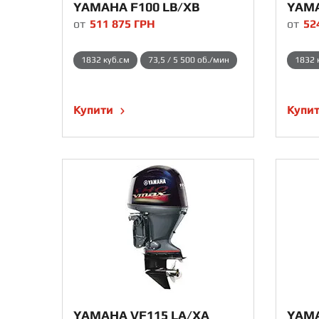
YAMAHA F100 LB/XB
YAMA
от
511 875
ГРН
от
52
1832 куб.см
73,5 / 5 500 об./мин
1832 
Купити
Купи
YAMAHA VF115 LA/XA
YAMA