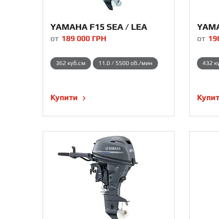
YAMAHA F15 SEA / LEA
YAMA
от
189 000
ГРН
от
19
362 куб.см
11.0 / 5500 об./мин
432 к
Купити
Купи