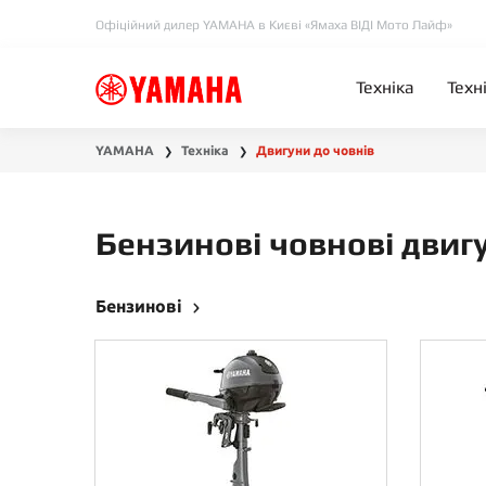
Офіційний дилер YAMAHA в Києві «Ямаха ВІДІ Мото Лайф»
Техніка
Техн
YAMAHA
Техніка
Двигуни до човнів
❯
❯
Бензинові човнові двиг
Бензинові