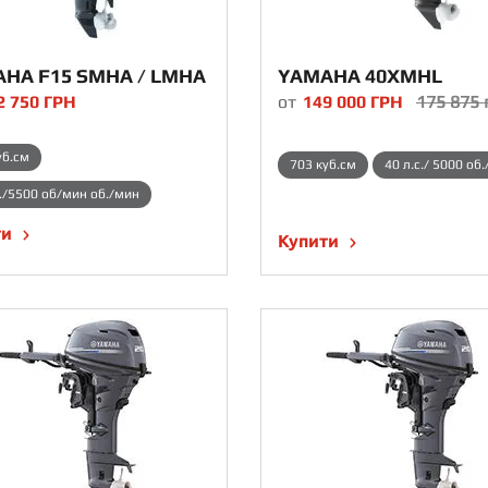
HA F15 SMHA / LMHA
YAMAHA 40XMHL
2 750
ГРН
от
149 000
ГРН
175 875
уб.см
703 куб.см
40 л.с./ 5000 об
с./5500 об/мин об./мин
ти
Купити