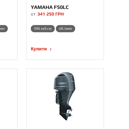
YAMAHA F50LC
от
341 250
ГРН
мин
996 куб.см
об./мин
Купити