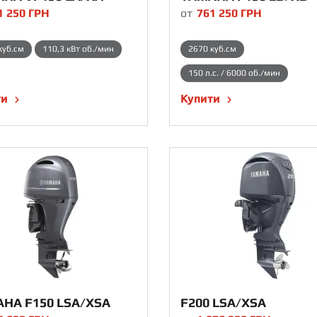
1 250
ГРН
от
761 250
ГРН
куб.см
110,3 кВт об./мин
2670 куб.см
150 л.с. / 6000 об./мин
ти
Купити
HA F150 LSA/XSA
F200 LSA/XSA