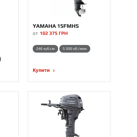
YAMAHA 15FMHS
от
102 375
ГРН
246 куб.см
5 500 об./мин
Купити