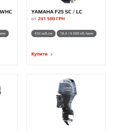
LWHC
YAMAHA F25 SC / LC
от
241 500
ГРН
/мин
432 куб.см
18,4 / 6 000 об./мин
Купити