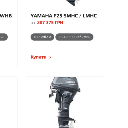
LWHB
YAMAHA F25 SMHC / LMHC
от
207 375
ГРН
мин
432 куб.см
18.4 / 6000 об./мин
Купити