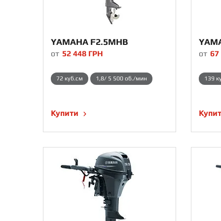
YAMAHA F2.5MHB
YAMA
от
52 448
ГРН
от
67
72 куб.см
1,8/ 5 500 об./мин
139 к
Купити
Купи