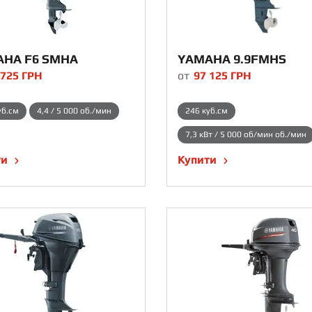
HA F6 SMHA
YAMAHA 9.9FMHS
 725
ГРН
от
97 125
ГРН
уб.см
4,4 / 5 000 об./мин
246 куб.см
7,3 кВт / 5 000 об/мин об./мин
ти
Купити