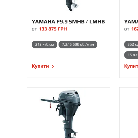
YAMAHA F9.9 SMHB / LMHB
YAMA
от
133 875
ГРН
от
16
212 куб.см
7,3/ 5 500 об./мин
362 к
15 л.
Купити
Купи