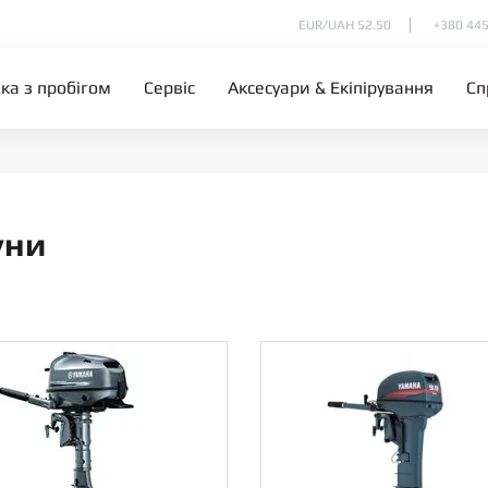
EUR/UAH 52.50
+380 445
іка з пробігом
Сервіс
Аксесуари & Екіпірування
Сп
уни