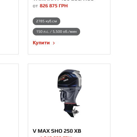
от
826 875
ГРН
2785 куб.см
150 л.с. / 5,500 об./мин
Купити
V MAX SHO 250 XB