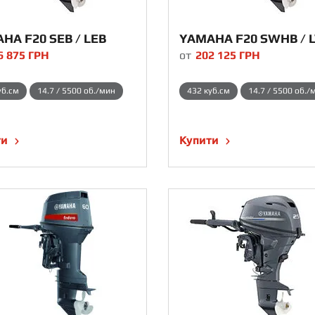
HA F20 SEB / LEB
YAMAHA F20 SWHB / 
6 875
ГРН
от
202 125
ГРН
уб.см
14.7 / 5500 об./мин
432 куб.см
14.7 / 5500 об./
ти
Купити