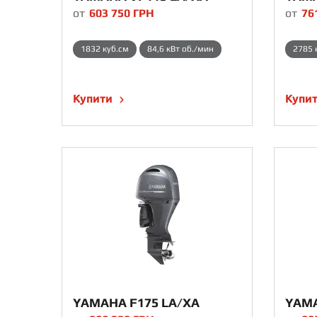
от
603 750
ГРН
от
76
1832 куб.см
84,6 кВт об./мин
2785 
Купити
Купи
YAMAHA F175 LA/XA
YAMA