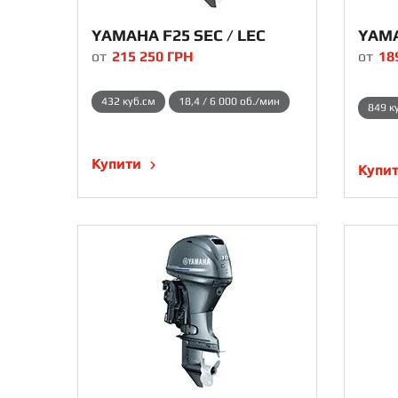
YAMAHA F25 SEC / LEC
YAM
от
215 250
ГРН
от
18
432 куб.см
18,4 / 6 000 об./мин
849 к
Купити
Купи