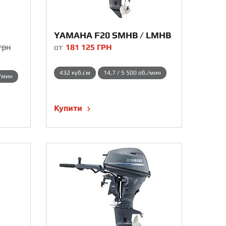
YAMAHA F20 SMHB / LMHB
грн
от
181 125
ГРН
432 куб.см
14,7 / 5 500 об./мин
./мин
Купити