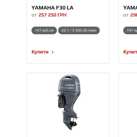
YAMAHA F30 LA
YAMA
от
257 250
ГРН
от
29
747 куб.см
22,1 / 5 500 об./мин
747 к
Купити
Купи