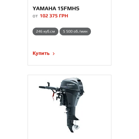
YAMAHA 15FMHS
от
102 375
ГРН
246 куб.см
5 500 об./мин
Купить