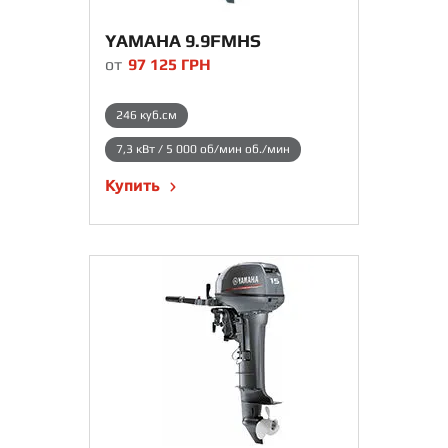
YAMAHA 9.9FMHS
от
97 125
ГРН
246 куб.см
7,3 кВт / 5 000 об/мин об./мин
Купить