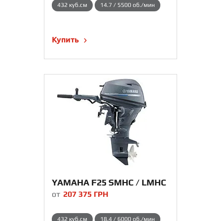
432 куб.см
14.7 / 5500 об./мин
Купить
YAMAHA F25 SMHC / LMHC
от
207 375
ГРН
432 куб.см
18.4 / 6000 об./мин