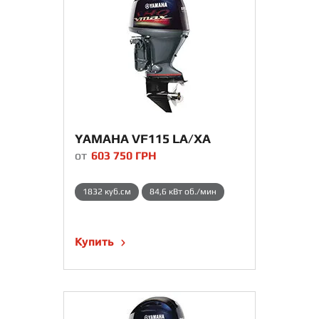
YAMAHA VF115 LA/XA
от
603 750
ГРН
1832 куб.см
84,6 кВт об./мин
Купить