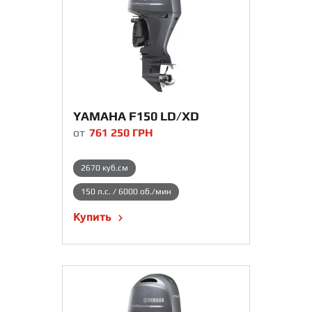
YAMAHA F150 LD/XD
от
761 250
ГРН
2670 куб.см
150 л.с. / 6000 об./мин
Купить