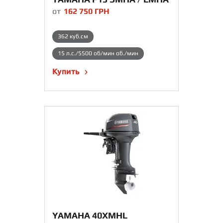
от
162 750
ГРН
362 куб.см
15 л.с./5500 об/мин об./мин
Купить
YAMAHA 40XMHL