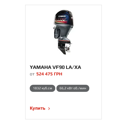
YAMAHA VF90 LA/XA
от
524 475
ГРН
1832 куб.см
66,2 кВт об./мин
Купить