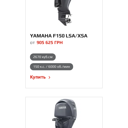
YAMAHA F150 LSA/XSA
от
905 625
ГРН
2670 куб.см
150 к.с. / 6000 об./мин
Купить