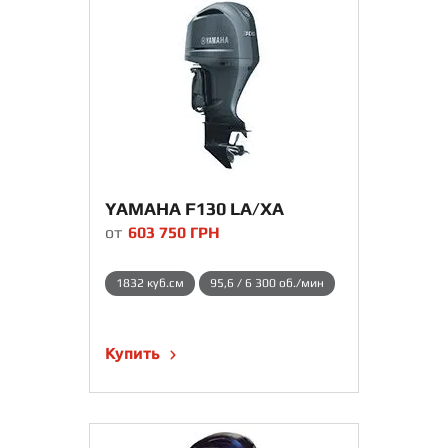
YAMAHA F130 LA/XA
от
603 750
ГРН
1832 куб.см
95,6 / 6 300 об./мин
Купить