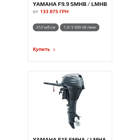
YAMAHA F9.9 SMHB / LMHB
от
133 875
ГРН
212 куб.см
7,3/ 5 500 об./мин
Купить
YAMAHA F15 SMHA / LMHA