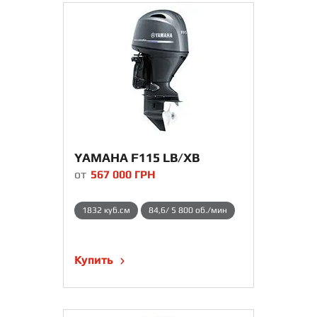
YAMAHA F115 LB/XB
от
567 000
ГРН
1832 куб.см
84,6/ 5 800 об./мин
Купить