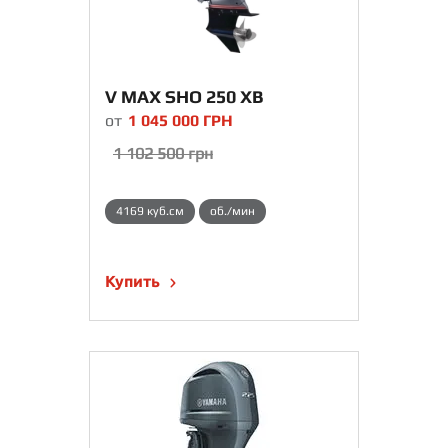
V MAX SHO 250 XB
от
1 045 000
ГРН
1 102 500
грн
4169 куб.см
об./мин
Купить