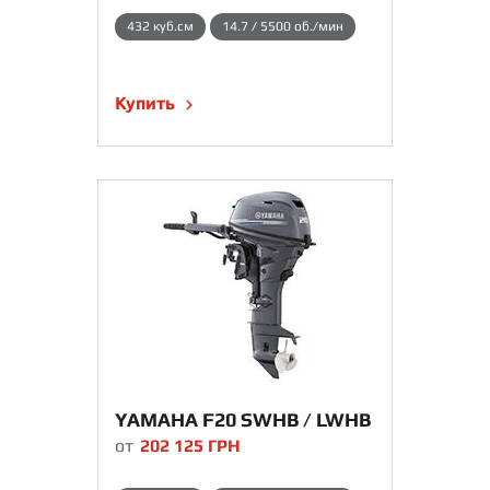
432 куб.см
14.7 / 5500 об./мин
Купить
YAMAHA F20 SWHB / LWHB
от
202 125
ГРН