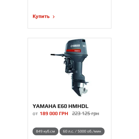
Купить
YAMAHA E60 HMHDL
от
189 000
ГРН
223 125
грн
849 куб.см
60 л.с. / 5000 об./мин