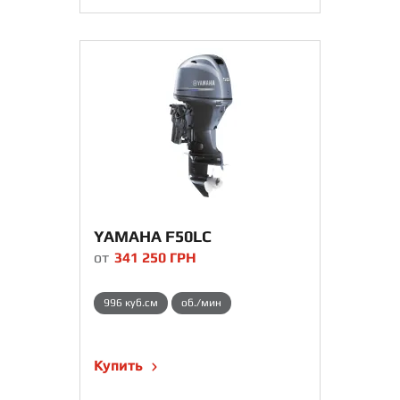
YAMAHA F50LC
от
341 250
ГРН
996 куб.см
об./мин
Купить