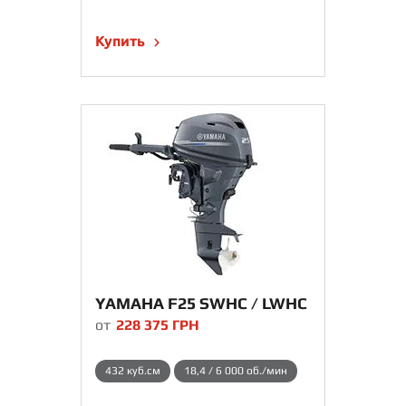
Купить
YAMAHA F25 SWHC / LWHC
от
228 375
ГРН
432 куб.см
18,4 / 6 000 об./мин