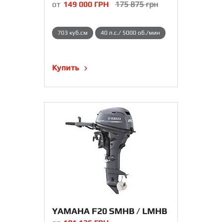
от
149 000
ГРН
175 875
грн
703 куб.см
40 л.с./ 5000 об./мин
Купить
YAMAHA F20 SMHB / LMHB