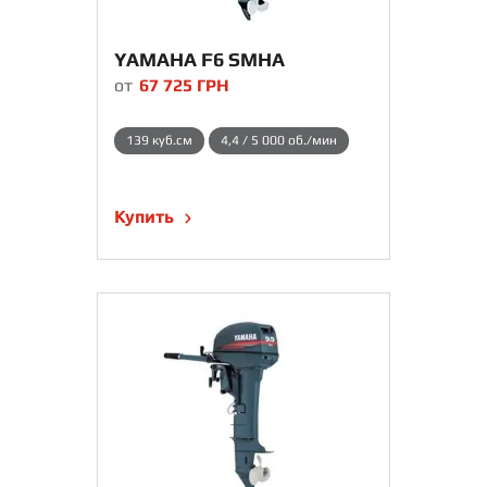
YAMAHA F6 SMHA
от
67 725
ГРН
139 куб.см
4,4 / 5 000 об./мин
Купить