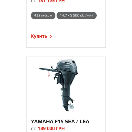
от
181 125
ГРН
432 куб.см
14,7 / 5 500 об./мин
Купить
YAMAHA F15 SEA / LEA
от
189 000
ГРН