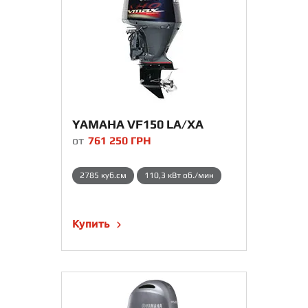
YAMAHA VF150 LA/XA
от
761 250
ГРН
2785 куб.см
110,3 кВт об./мин
Купить