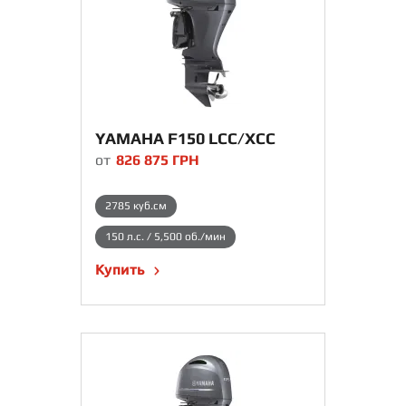
YAMAHA F150 LCC/XCC
от
826 875
ГРН
2785 куб.см
150 л.с. / 5,500 об./мин
Купить