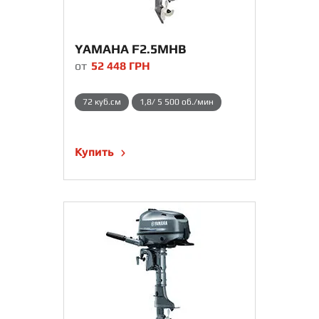
YAMAHA F2.5MHB
от
52 448
ГРН
72 куб.см
1,8/ 5 500 об./мин
Купить