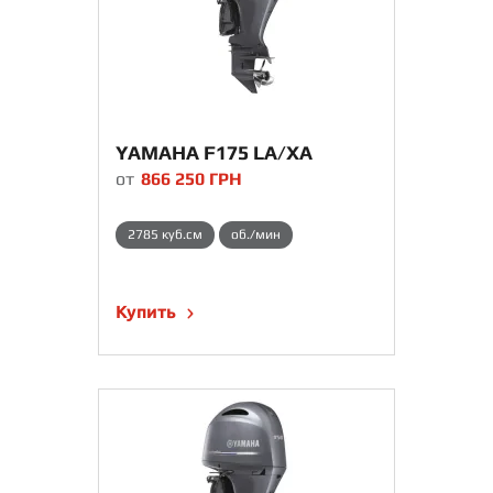
YAMAHA F175 LA/XA
от
866 250
ГРН
2785 куб.см
об./мин
Купить