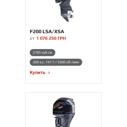
F200 LSA/XSA
от
1 076 250
ГРН
2785 куб.см
200 к.с. 147.1 / 5500 об./мин
Купить